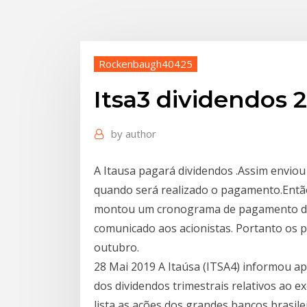
Rockenbaugh40425
Itsa3 dividendos 
by
author
A Itausa pagará dividendos .Assim envio
quando será realizado o pagamento.Então 
montou um cronograma de pagamento de 
comunicado aos acionistas. Portanto os 
outubro.
28 Mai 2019 A Itaúsa (ITSA4) informou a
dos dividendos trimestrais relativos ao e
lista as ações dos grandes bancos brasile