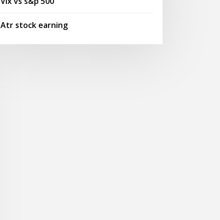
Vix vs s&p 500
Atr stock earning