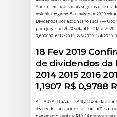
Aportei em ações mais seguras e de divi
#skininthegame #euinvistoem2020 #itau
Dividendos por acción (año fiscal) — Opor
para jugar un 2020 volátil El 2 Mar 2020
0,600000. 6/12/2019. 2/3/2020. 1/4/2020. 0
18 Fev 2019 Confir
de dividendos da 
2014 2015 2016 20
1,1907 R$ 0,9788 
A ITAUSA (ITSA3, ITSA4) acabou de anunc
dividendos aos acionistas com ações na da
pagamento será de; R$0,34 por ação na